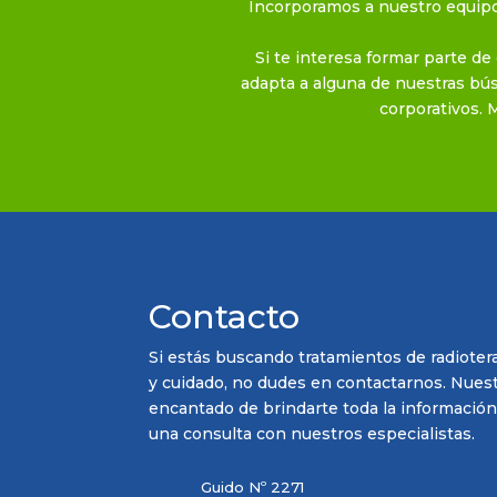
Incorporamos a nuestro equipo 
Si te interesa formar parte de 
adapta a alguna de nuestras bús
corporativos. 
Contacto
Si estás buscando tratamientos de radiotera
y cuidado, no dudes en contactarnos. Nuest
encantado de brindarte toda la información
una consulta con nuestros especialistas.
Guido Nº 2271