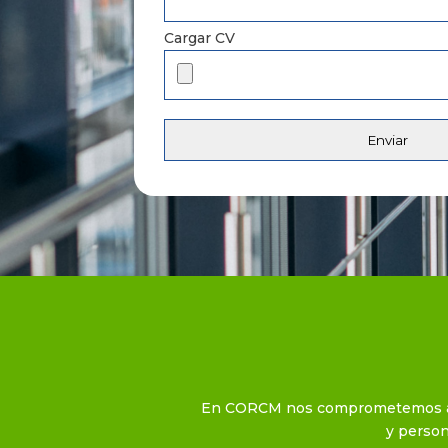
Cargar CV
En CORCM nos comprometemos a co
y person