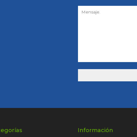
tegorías
Información